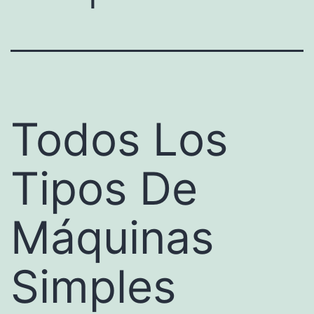
Todos Los
Tipos De
Máquinas
Simples