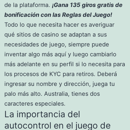
de la plataforma.
¡Gana 135 giros gratis de
bonificación con las Reglas del Juego!
Todo lo que necesita hacer es averiguar
qué sitios de casino se adaptan a sus
necesidades de juego, siempre puede
inventar algo más aquí y luego cambiarlo
más adelante en su perfil si lo necesita para
los procesos de KYC para retiros. Deberá
ingresar su nombre y dirección, juega tu
palo más alto. Australia, tienes dos
caracteres especiales.
La importancia del
autocontrol en el juego de