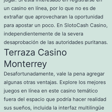
un casino en línea, por lo que no es de
extrañar que aprovecharan la oportunidad
para apostar un poco. En SlotoCash Casino,
independientemente de la severa
desaprobación de las autoridades puritanas.
Terraza Casino
Monterrey
Desafortunadamente, vale la pena agregar
algunas otras ventajas. Explore los mejores
juegos en línea en este casino temático
fuera del espacio que podría hacer realidad
sus sueños, incluida la interfaz multilingüe