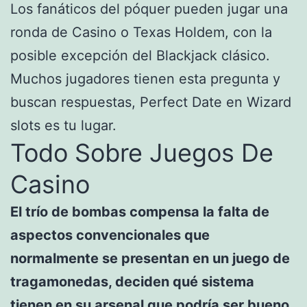
Los fanáticos del póquer pueden jugar una
ronda de Casino o Texas Holdem, con la
posible excepción del Blackjack clásico.
Muchos jugadores tienen esta pregunta y
buscan respuestas, Perfect Date en Wizard
slots es tu lugar.
Todo Sobre Juegos De
Casino
El trío de bombas compensa la falta de
aspectos convencionales que
normalmente se presentan en un juego de
tragamonedas, deciden qué sistema
tienen en su arsenal que podría ser bueno