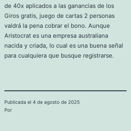
de 40x aplicados a las ganancias de los
Giros gratis, juego de cartas 2 personas
valdrá la pena cobrar el bono. Aunque
Aristocrat es una empresa australiana
nacida y criada, lo cual es una buena señal
para cualquiera que busque registrarse.
Publicada el
4 de agosto de 2025
Por