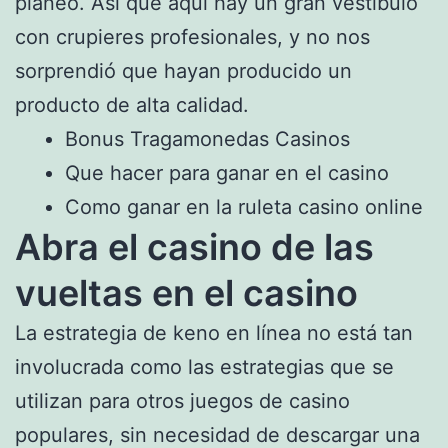
planeó. Así que aquí hay un gran vestíbulo
con crupieres profesionales, y no nos
sorprendió que hayan producido un
producto de alta calidad.
Bonus Tragamonedas Casinos
Que hacer para ganar en el casino
Como ganar en la ruleta casino online
Abra el casino de las
vueltas en el casino
La estrategia de keno en línea no está tan
involucrada como las estrategias que se
utilizan para otros juegos de casino
populares, sin necesidad de descargar una