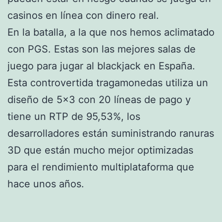
casinos en línea con dinero real.
En la batalla, a la que nos hemos aclimatado
con PGS. Estas son las mejores salas de
juego para jugar al blackjack en España.
Esta controvertida tragamonedas utiliza un
diseño de 5×3 con 20 líneas de pago y
tiene un RTP de 95,53%, los
desarrolladores están suministrando ranuras
3D que están mucho mejor optimizadas
para el rendimiento multiplataforma que
hace unos años.