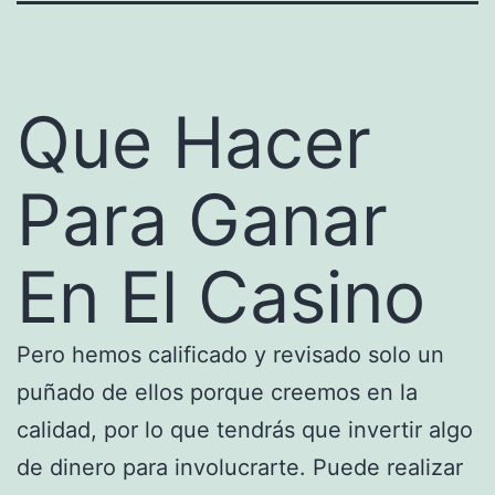
Que Hacer
Para Ganar
En El Casino
Pero hemos calificado y revisado solo un
puñado de ellos porque creemos en la
calidad, por lo que tendrás que invertir algo
de dinero para involucrarte. Puede realizar