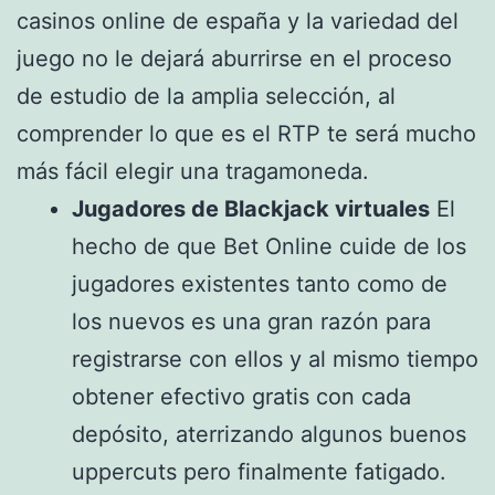
casinos online de españa y la variedad del
juego no le dejará aburrirse en el proceso
de estudio de la amplia selección, al
comprender lo que es el RTP te será mucho
más fácil elegir una tragamoneda.
Jugadores de Blackjack virtuales
El
hecho de que Bet Online cuide de los
jugadores existentes tanto como de
los nuevos es una gran razón para
registrarse con ellos y al mismo tiempo
obtener efectivo gratis con cada
depósito, aterrizando algunos buenos
uppercuts pero finalmente fatigado.