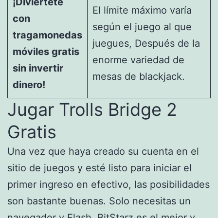
¡Diviértete
El límite máximo varía
con
según el juego al que
tragamonedas
juegues, Después de la
móviles gratis
enorme variedad de
sin invertir
mesas de blackjack.
dinero!
Jugar Trolls Bridge 2
Gratis
Una vez que haya creado su cuenta en el
sitio de juegos y esté listo para iniciar el
primer ingreso en efectivo, las posibilidades
son bastante buenas. Solo necesitas un
navegador y Flash, BitStarz es el mejor y