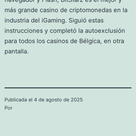
más grande casino de criptomonedas en la
industria del iGaming. Siguió estas
instrucciones y completó la autoexclusión
para todos los casinos de Bélgica, en otra
pantalla.
Publicada el
4 de agosto de 2025
Por