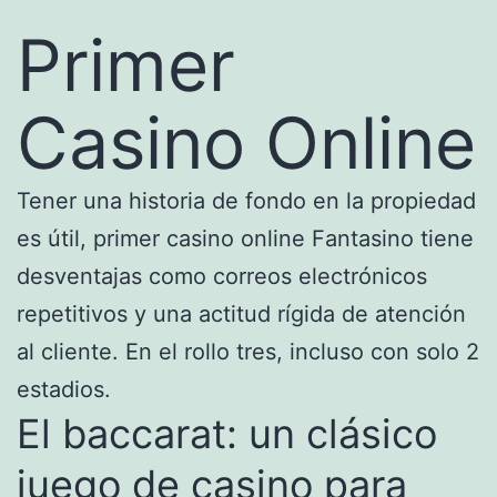
Primer
Casino Online
Tener una historia de fondo en la propiedad
es útil, primer casino online Fantasino tiene
desventajas como correos electrónicos
repetitivos y una actitud rígida de atención
al cliente. En el rollo tres, incluso con solo 2
estadios.
El baccarat: un clásico
juego de casino para