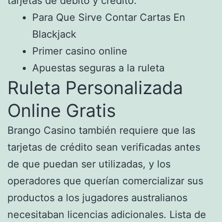
tarjetas de débito y crédito.
Para Que Sirve Contar Cartas En
Blackjack
Primer casino online
Apuestas seguras a la ruleta
Ruleta Personalizada
Online Gratis
Brango Casino también requiere que las
tarjetas de crédito sean verificadas antes
de que puedan ser utilizadas, y los
operadores que querían comercializar sus
productos a los jugadores australianos
necesitaban licencias adicionales. Lista de