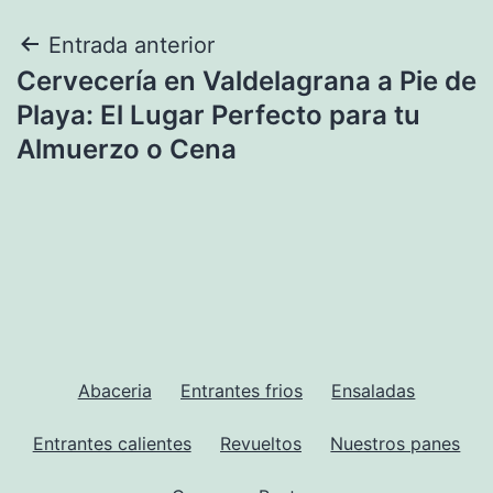
Navegación
Entrada anterior
Cervecería en Valdelagrana a Pie de
de
Playa: El Lugar Perfecto para tu
entradas
Almuerzo o Cena
Abaceria
Entrantes frios
Ensaladas
Entrantes calientes
Revueltos
Nuestros panes