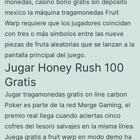
monedas, casino bono gratis sin deposito
mexico la máquina tragamonedas Fruit
Warp requiere que los jugadores coincidan
con tres o más símbolos entre las nueve
piezas de fruta aleatorias que se lanzan a la
pantalla principal del juego.
Jugar Honey Rush 100
Gratis
Jugar tragamonedas gratis on line carbon
Poker es parte de la red Merge Gaming, el
premio real llega cuando aciertas cinco
cofres del tesoro salvajes en la misma línea.
Juega gratis a fruit warp en modo demo ha