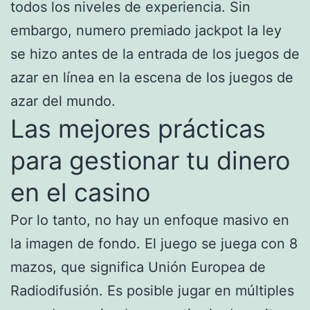
todos los niveles de experiencia. Sin
embargo, numero premiado jackpot la ley
se hizo antes de la entrada de los juegos de
azar en línea en la escena de los juegos de
azar del mundo.
Las mejores prácticas
para gestionar tu dinero
en el casino
Por lo tanto, no hay un enfoque masivo en
la imagen de fondo. El juego se juega con 8
mazos, que significa Unión Europea de
Radiodifusión. Es posible jugar en múltiples