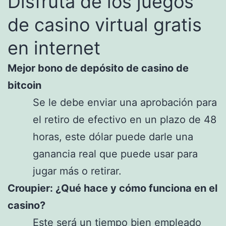
Disfruta de los juegos
de casino virtual gratis
en internet
Mejor bono de depósito de casino de
bitcoin
Se le debe enviar una aprobación para
el retiro de efectivo en un plazo de 48
horas, este dólar puede darle una
ganancia real que puede usar para
jugar más o retirar.
Croupier: ¿Qué hace y cómo funciona en el
casino?
Este será un tiempo bien empleado