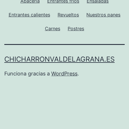
Abaceria
Entrantes frios
Ensaladas
Entrantes calientes
Revueltos
Nuestros panes
Carnes
Postres
CHICHARRONVALDELAGRANA.ES
Funciona gracias a
WordPress
.