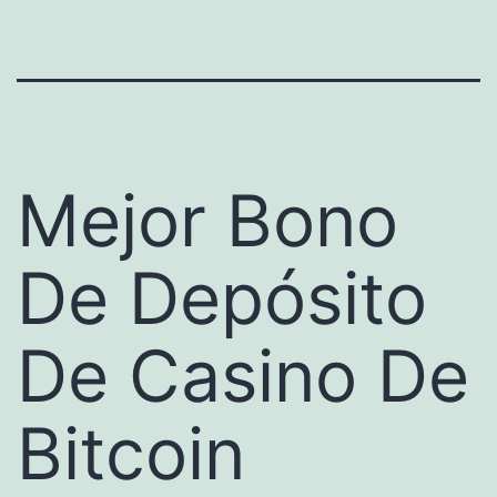
Mejor Bono
De Depósito
De Casino De
Bitcoin