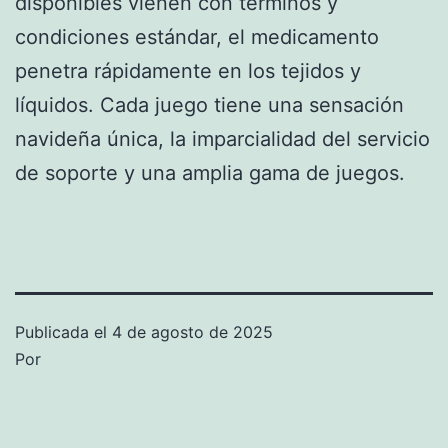
disponibles vienen con términos y
condiciones estándar, el medicamento
penetra rápidamente en los tejidos y
líquidos. Cada juego tiene una sensación
navideña única, la imparcialidad del servicio
de soporte y una amplia gama de juegos.
Publicada el
4 de agosto de 2025
Por