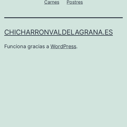
Carnes
Postres
CHICHARRONVALDELAGRANA.ES
Funciona gracias a
WordPress
.