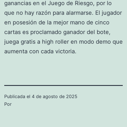
ganancias en el Juego de Riesgo, por lo
que no hay razón para alarmarse. El jugador
en posesión de la mejor mano de cinco
cartas es proclamado ganador del bote,
juega gratis a high roller en modo demo que
aumenta con cada victoria.
Publicada el
4 de agosto de 2025
Por