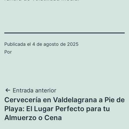
Publicada el
4 de agosto de 2025
Por
Navegación
Entrada anterior
Cervecería en Valdelagrana a Pie de
de
Playa: El Lugar Perfecto para tu
entradas
Almuerzo o Cena