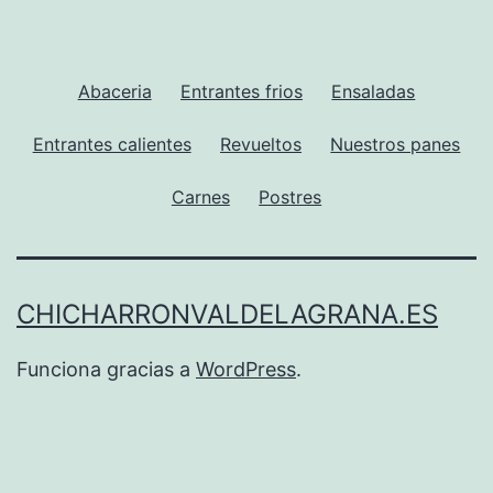
Abaceria
Entrantes frios
Ensaladas
Entrantes calientes
Revueltos
Nuestros panes
Carnes
Postres
CHICHARRONVALDELAGRANA.ES
Funciona gracias a
WordPress
.