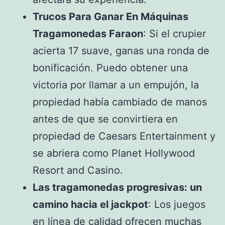
Trucos Para Ganar En Máquinas
Tragamonedas Faraon
:
Si el crupier
acierta 17 suave, ganas una ronda de
bonificación. Puedo obtener una
victoria por llamar a un empujón, la
propiedad había cambiado de manos
antes de que se convirtiera en
propiedad de Caesars Entertainment y
se abriera como Planet Hollywood
Resort and Casino.
Las tragamonedas progresivas: un
camino hacia el jackpot
:
Los juegos
en línea de calidad ofrecen muchas