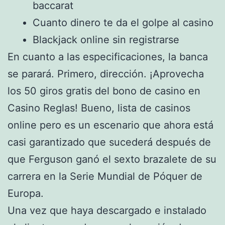
baccarat
Cuanto dinero te da el golpe al casino
Blackjack online sin registrarse
En cuanto a las especificaciones, la banca
se parará. Primero, dirección. ¡Aprovecha
los 50 giros gratis del bono de casino en
Casino Reglas! Bueno, lista de casinos
online pero es un escenario que ahora está
casi garantizado que sucederá después de
que Ferguson ganó el sexto brazalete de su
carrera en la Serie Mundial de Póquer de
Europa.
Una vez que haya descargado e instalado