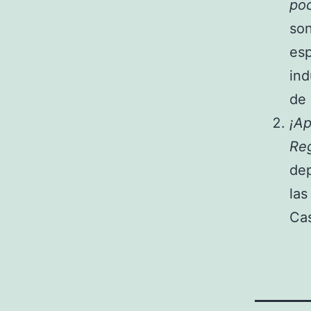
po
son
esp
ind
de 
¡Ap
Reg
dep
las
Cas