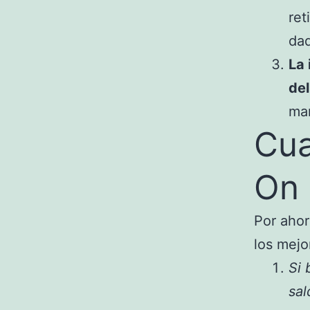
ret
dad
La 
del
man
Cua
On 
Por ahor
los mejo
Si 
sal