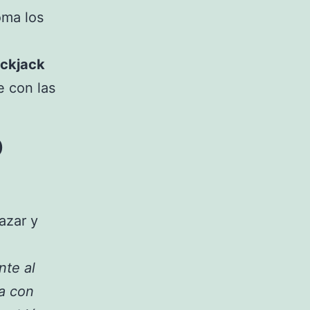
oma los
ackjack
e con las
o
 azar y
nte al
ta con