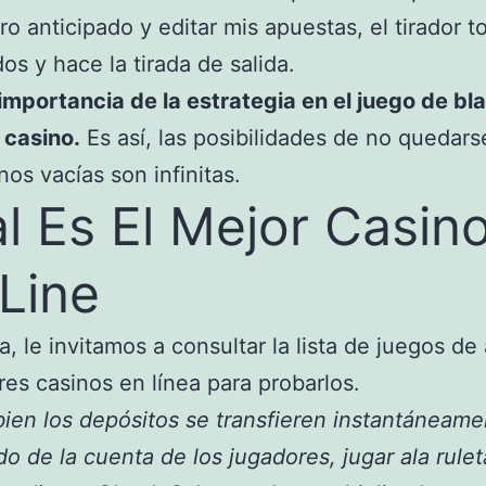
iro anticipado y editar mis apuestas, el tirador t
os y hace la tirada de salida.
importancia de la estrategia en el juego de bl
 casino.
Es así, las posibilidades de no quedars
os vacías son infinitas.
l Es El Mejor Casin
Line
a, le invitamos a consultar la lista de juegos de
res casinos en línea para probarlos.
bien los depósitos se transfieren instantáneame
do de la cuenta de los jugadores, jugar ala rule