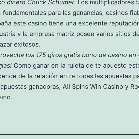
co dinero Chuck Schumer.
Los multiplicadores 
 fundamentales para las ganancias, casinos fia
aña este casino tiene una excelente reputación
ustria y la empresa matriz posee varios sitios d
azar exitosos.
rovecha los 175 giros gratis bono de casino en
las!
Como ganar en la ruleta de te apuesto est
ende de la relación entre todas las apuestas p
 apuestas ganadoras, All Spins Win Casino y Ro
ino.