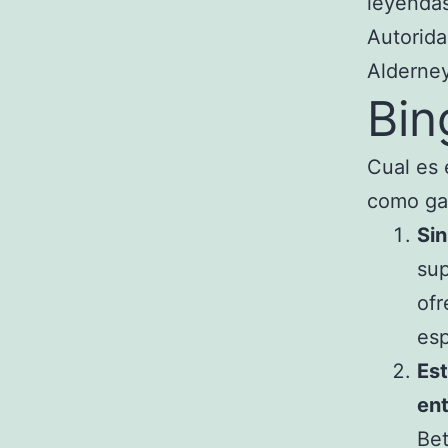
leyendas
Autorida
Alderney
Bin
Cual es 
como gan
Sin
sup
ofr
esp
Est
ent
Bet