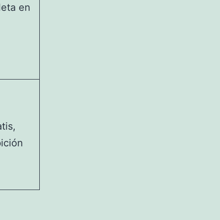
leta en
tis,
bición