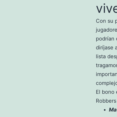
viv
Con su p
jugadore
podrían 
diríjase
lista de
tragamon
importan
complejo
El bono 
Robbers
Ma