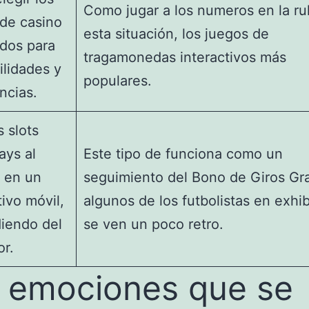
Como jugar a los numeros en la ru
de casino
esta situación, los juegos de
dos para
tragamonedas interactivos más
ilidades y
populares.
ncias.
 slots
ys al
Este tipo de funciona como un
 en un
seguimiento del Bono de Giros Gra
tivo móvil,
algunos de los futbolistas en exhi
iendo del
se ven un poco retro.
r.
 emociones que se