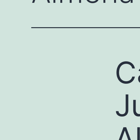
C
J
A