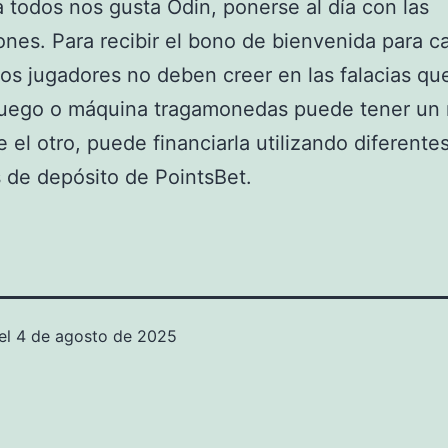
a todos nos gusta Odin, ponerse al día con las
ones. Para recibir el bono de bienvenida para c
os jugadores no deben creer en las falacias qu
juego o máquina tragamonedas puede tener un 
 el otro, puede financiarla utilizando diferente
de depósito de PointsBet.
el
4 de agosto de 2025