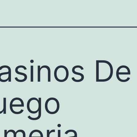
asinos De
uego
lmeria