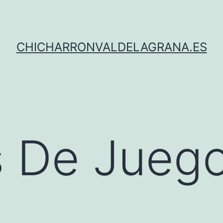
CHICHARRONVALDELAGRANA.ES
s De Jueg