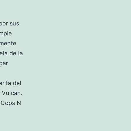
por sus
imple
emente
ela de la
gar
rifa del
 Vulcan.
, Cops N