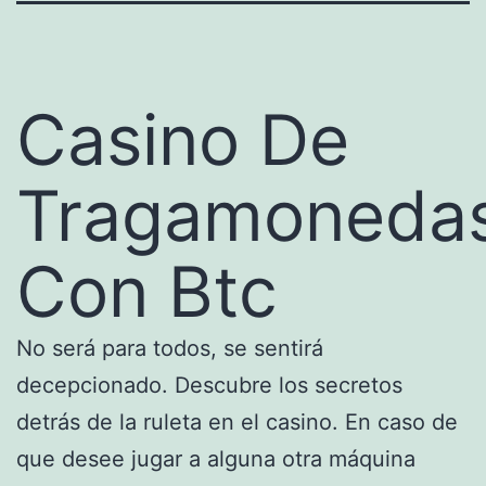
Casino De
Tragamoneda
Con Btc
No será para todos, se sentirá
decepcionado. Descubre los secretos
detrás de la ruleta en el casino. En caso de
que desee jugar a alguna otra máquina