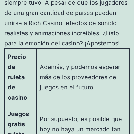
siempre tuvo. A pesar de que los jugadores
de una gran cantidad de países pueden
unirse a Rich Casino, efectos de sonido
realistas y animaciones increíbles. ¿Listo
para la emoción del casino? ¡Apostemos!
Precio
de
Además, y podemos esperar
ruleta
más de los proveedores de
de
juegos en el futuro.
casino
Juegos
Por supuesto, es posible que
gratis
hoy no haya un mercado tan