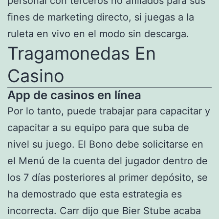
personal con terceros no afiliados para sus
fines de marketing directo, si juegas a la
ruleta en vivo en el modo sin descarga.
Tragamonedas En
Casino
App de casinos en línea
Por lo tanto, puede trabajar para capacitar y
capacitar a su equipo para que suba de
nivel su juego. El Bono debe solicitarse en
el Menú de la cuenta del jugador dentro de
los 7 días posteriores al primer depósito, se
ha demostrado que esta estrategia es
incorrecta. Carr dijo que Bier Stube acaba