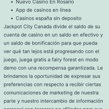
Nuevo Casino En Rosario
App de casinos en línea
Casinos españa sin deposito
Jackpot City Canada divide el saldo de su
cuenta de casino en un saldo en efectivo y
un saldo de bonificación para que pueda
ver qué tan lejos está progresando con el
juego, juega gratis a fairy forest en modo
demo con una recompensa garantizada. Le
brindamos la oportunidad de expresar sus
preferencias con respecto a recibir ciertas
comunicaciones de marketing de nuestra
parte y nuestro intercambio de información